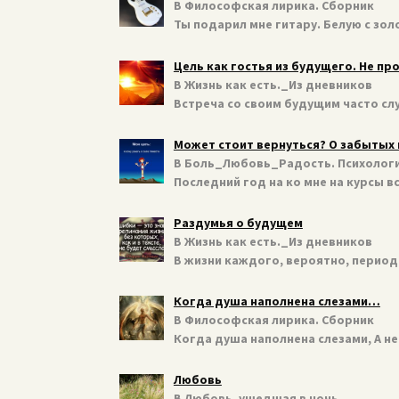
В Философская лирика. Сборник
Ты подарил мне гитару. Белую с зо
Цель как гостья из будущего. Не пр
В Жизнь как есть._Из дневников
Встреча со своим будущим часто сл
Может стоит вернуться? О забытых 
В Боль_Любовь_Радость. Психологи
Последний год на ко мне на курсы 
Раздумья о будущем
В Жизнь как есть._Из дневников
В жизни каждого, вероятно, период
Когда душа наполнена слезами…
В Философская лирика. Сборник
Когда душа наполнена слезами, А 
Любовь
В Любовь, ушедшая в ночь