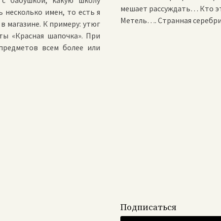
 с бабушкой, какую школу
мешает рассуждать… Кто это
ь несколько имен, то есть я
Метель…. Странная серебри
в магазине. К примеру: утюг
ты «Красная шапочка». При
предметов всем более или
Подписаться