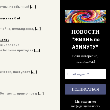
лотом. Необычный
[…]
опустить бы!
учайна, неожиданна,
[…]
НОВОСТИ
"ЖИЗНЬ по
целях
я человека
АЗИМУТУ"
все больше приходят
[…]
Если интересно,
подпишись!
Email
ически, наступает
[…]
адрес
*
небо тает… прямо пред
[…]
Мы сохраняем
конфиденциальность